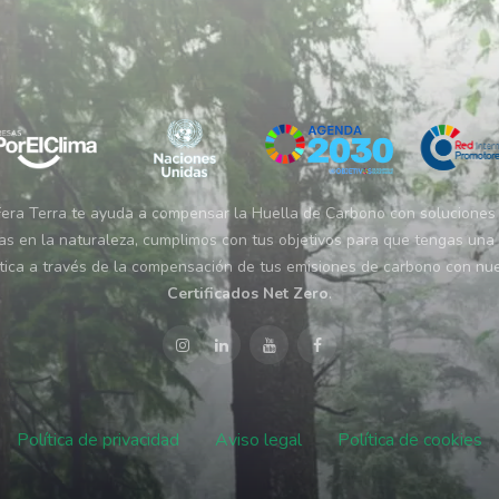
era Terra te ayuda a compensar la Huella de Carbono con soluciones
s en la naturaleza, cumplimos con tus objetivos para que tengas una
tica a través de la compensación de tus emisiones de carbono con nu
Certificados Net Zero
.
Política de privacidad
Aviso legal
Política de cookies