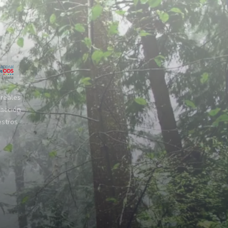
 reales
 acción
estros