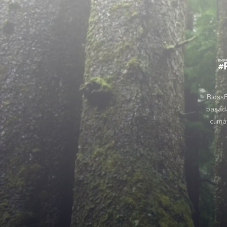
BiossF
basada
climá