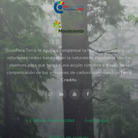
BiossFera Terra te ayuda a compensar la Huella de Carbono con
soluciones reales basadas en la naturaleza, cumplimos con tus
objetivos para que tengas una acción climática a través de la
compensación de tus emisiones de carbono con nuestros
Terra
Credits
.
Política de privacidad
Aviso legal
Política de cookies