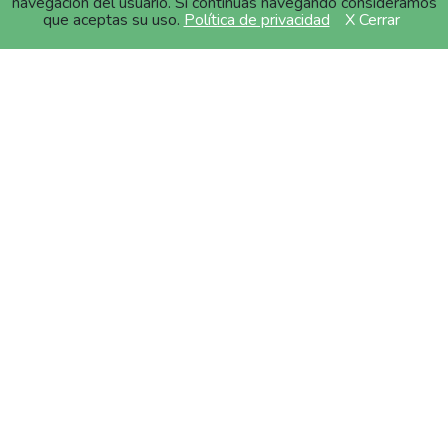
navegación del usuario. Si continúas navegando consideramos
que aceptas su uso.
Política de privacidad
X Cerrar
“comPENSAR”, Tu
Brújula hacia la
Sostenibilidad
Adéntrate en comPENSAR, nuestra
revista digital
pionera en fusionar ideas brillantes sobre
sostenibilidad, cambio climático y mucho más
.
Creada para iluminar y crear diálogos transformadores
con pensadores clave del sector.