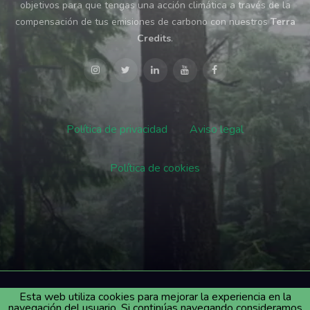
objetivos para que tengas una acción climática a través de la
compensación de tus emisiones de carbono con nuestros
Terra
Credits
.
Política de privacidad
Aviso legal
Política de cookies
© 2023 by BiossFera Terra
Esta web utiliza cookies para mejorar la experiencia en la
navegación del usuario. Si continúas navegando consideramos